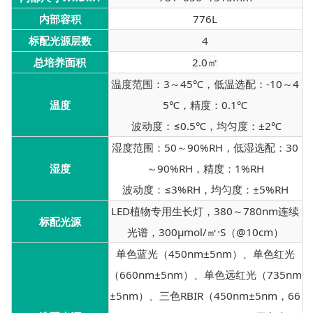
内部容积
776L
标配光源层数
4
总培养面积
2.0㎡
温度范围：3～45℃，低温选配：-10～4
温度
5℃，精度：0.1℃
波动度：≤0.5℃，均匀度：±2℃
湿度范围：50～90%RH，低湿选配：30
湿度
～90%RH，精度：1%RH
波动度：≤3%RH，均匀度：±5%RH
LED植物专用生长灯，380～780nm连续
标配光源
光谱，300μmol/㎡·S（@10cm）
单色蓝光（450nm±5nm）、单色红光
（660nm±5nm）、单色远红光（735nm
±5nm）、三色RBIR（450nm±5nm，66