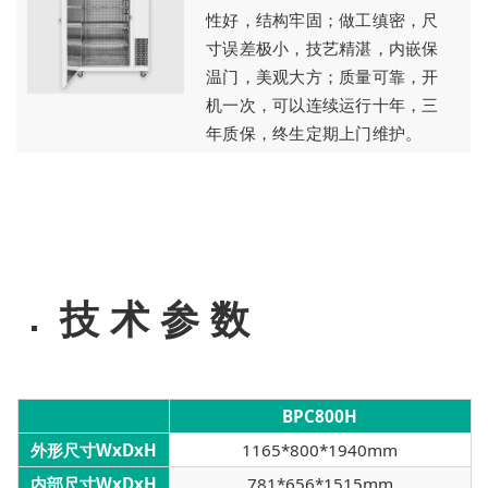
性好，结构牢固；做工缜密，尺
寸误差极小，技艺精湛，内嵌保
温门，美观大方；质量可靠，开
机一次，可以连续运行十年，三
年质保，终生定期上门维护。
技 术 参 数
BPC800H
外形尺寸WxDxH
1165*800*1940mm
内部尺寸WxDxH
781*656*1515mm