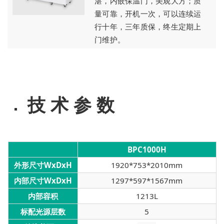
湛，内嵌保温门，美观大方；质
量可靠，开机一次，可以连续运
行十年，三年质保，终生定期上
门维护。
技 术 参 数
BPC1000H
外形尺寸WxDxH
1920*753*2010mm
内部尺寸WxDxH
1297*597*1567mm
内部容积
1213L
标配光源层数
5