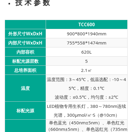
技 术 参 数
TCC600
外形尺寸WxDxH
900*800*1940mm
内部尺寸WxDxH
755*558*1474mm
内部容积
620L
标配光源层数
5
总培养面积
2.1㎡
温度范围：3～45℃，低温选配：-10～4
温度
5℃，精度：0.1℃
波动度：≤0.5℃，均匀度：±2℃
LED植物专用生长灯，380～780nm连续
标配光源
光谱，300μmol/㎡·S（@10cm）
单色蓝光（450nm±5nm）、单色红光
（660nm±5nm）、单色远红光（735nm