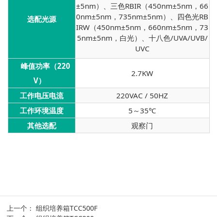
±5nm）、三色RBIR（450nm±5nm，66
0nm±5nm，735nm±5nm）、四色光RB
选配光源
IRW（450nm±5nm，660nm±5nm，73
5nm±5nm，白光）、十八色/UVA/UVB/
UVC
峰值功率（220
2.7KW
V）
工作电压电流
220VAC / 50HZ
工作环境温度
5～35℃
其他选配
观察门
上一个：
组织培养箱TCC500F