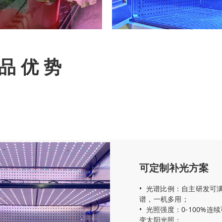
品 优 势
可定制补光方案
•
光谱比例：自主研发可
谱，一机多用；
•
光照强度：0-100%
变太阳光照；