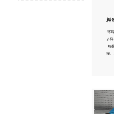
精
·环
多样
·精
靠。