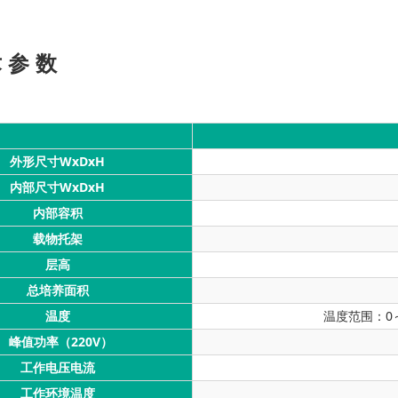
 参 数
外形尺寸WxDxH
内部尺寸WxDxH
内部容积
载物托架
层高
总培养面积
温度
温度范围：0～
峰值功率（220V）
工作电压电流
工作环境温度