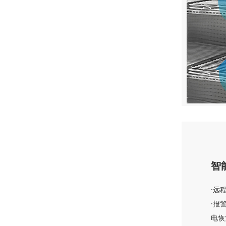
智
·远
·报
电恢